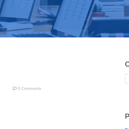
C
C
0 Comments
P