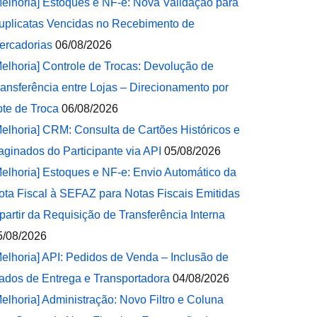
Melhoria] Estoques e NF-e: Nova Validação para
uplicatas Vencidas no Recebimento de
ercadorias
06/08/2026
Melhoria] Controle de Trocas: Devolução de
ransferência entre Lojas – Direcionamento por
ote de Troca
06/08/2026
Melhoria] CRM: Consulta de Cartões Históricos e
aginados do Participante via API
05/08/2026
Melhoria] Estoques e NF-e: Envio Automático da
ota Fiscal à SEFAZ para Notas Fiscais Emitidas
 partir da Requisição de Transferência Interna
5/08/2026
Melhoria] API: Pedidos de Venda – Inclusão de
ados de Entrega e Transportadora
04/08/2026
Melhoria] Administração: Novo Filtro e Coluna