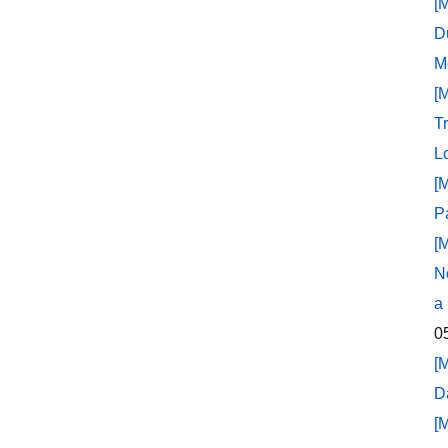
[
D
M
[
T
L
[
P
[
N
a
0
[
D
[