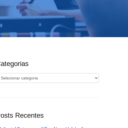
ategorias
ategorias
osts Recentes