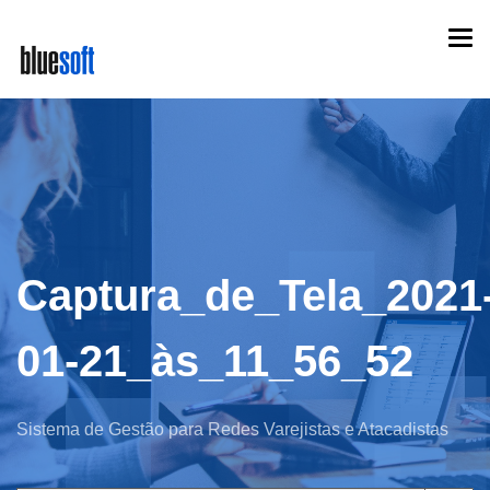
Skip
Togg
to
navi
main
content
Captura_de_Tela_2021
01-21_às_11_56_52
Sistema de Gestão para Redes Varejistas e Atacadistas