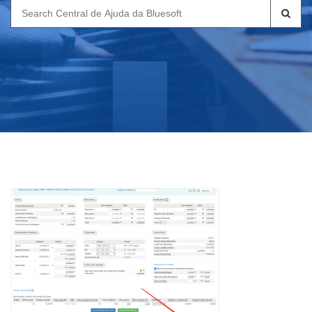
Search
for: