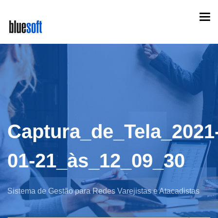
Skip
Togg
to
navi
main
content
Captura_de_Tela_2021
01-21_às_12_09_30
Sistema de Gestão para Redes Varejistas e Atacadistas