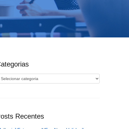
ategorias
ategorias
osts Recentes