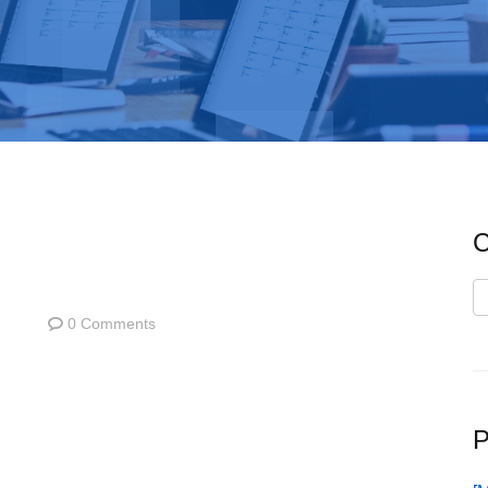
C
C
0 Comments
P