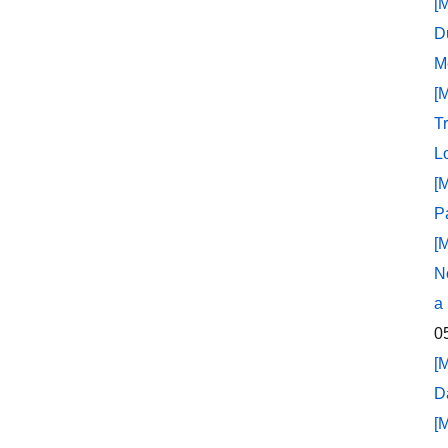
[
D
M
[
T
L
[
P
[
N
a
0
[
D
[