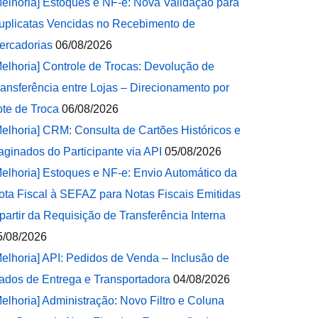
Melhoria] Estoques e NF-e: Nova Validação para
uplicatas Vencidas no Recebimento de
ercadorias
06/08/2026
Melhoria] Controle de Trocas: Devolução de
ransferência entre Lojas – Direcionamento por
ote de Troca
06/08/2026
Melhoria] CRM: Consulta de Cartões Históricos e
aginados do Participante via API
05/08/2026
Melhoria] Estoques e NF-e: Envio Automático da
ota Fiscal à SEFAZ para Notas Fiscais Emitidas
 partir da Requisição de Transferência Interna
5/08/2026
Melhoria] API: Pedidos de Venda – Inclusão de
ados de Entrega e Transportadora
04/08/2026
Melhoria] Administração: Novo Filtro e Coluna