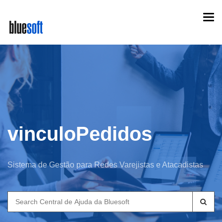
Skip
Togg
to
navi
main
content
vinculoPedidos
Sistema de Gestão para Redes Varejistas e Atacadistas
Search
for: