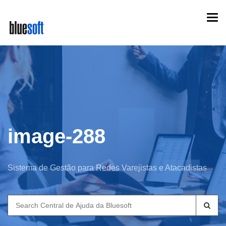
Skip
Togg
to
navi
main
content
image-288
Sistema de Gestão para Redes Varejistas e Atacadistas
Search
for: