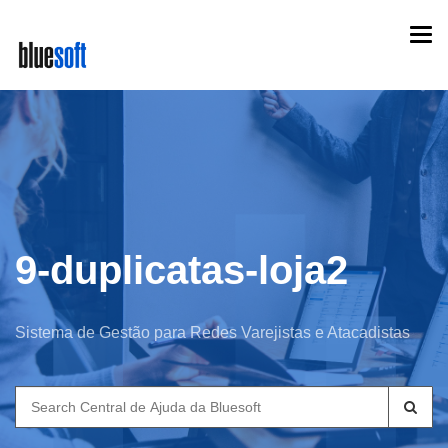
Skip
Togg
to
navi
main
content
9-duplicatas-loja2
Sistema de Gestão para Redes Varejistas e Atacadistas
Search
for: