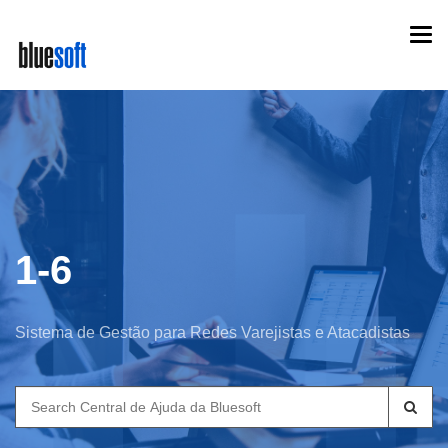
Skip
Togg
to
navi
main
content
1-6
Sistema de Gestão para Redes Varejistas e Atacadistas
Search
for: