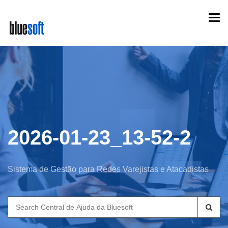
Skip
Togg
to
navi
main
content
2026-01-23_13-52-2
Sistema de Gestão para Redes Varejistas e Atacadistas
Search
for: