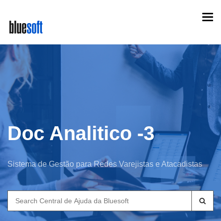
Skip
Togg
to
navi
main
content
Doc Analitico -3
Sistema de Gestão para Redes Varejistas e Atacadistas
Search
for: