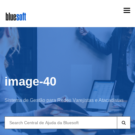
Skip
Togg
to
navi
main
content
image-40
Sistema de Gestão para Redes Varejistas e Atacadistas
Search
for: