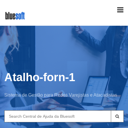
Skip
Togg
to
navi
main
content
Atalho-forn-1
Sistema de Gestão para Redes Varejistas e Atacadistas
Search
for: