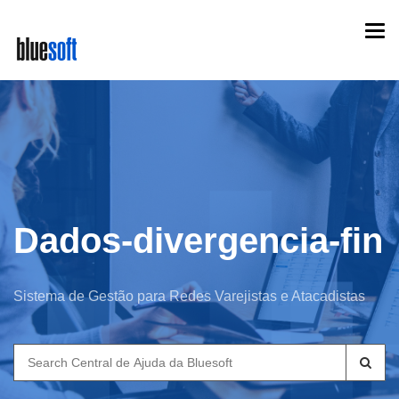
Skip
Togg
to
navi
main
content
Dados-divergencia-fin
Sistema de Gestão para Redes Varejistas e Atacadistas
Search
for: