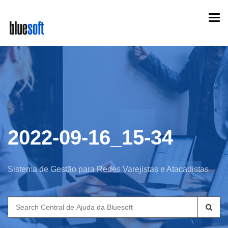
Skip
Togg
to
navi
main
content
2022-09-16_15-34
Sistema de Gestão para Redes Varejistas e Atacadistas
Search
for: