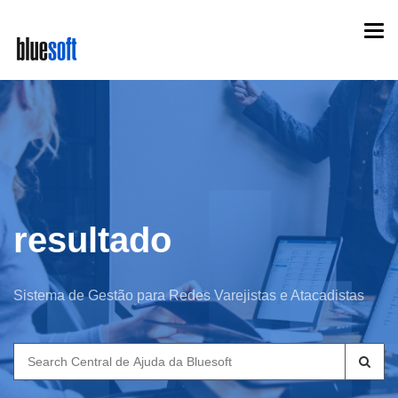
Skip
Togg
to
navi
main
content
resultado
Sistema de Gestão para Redes Varejistas e Atacadistas
Search
for: