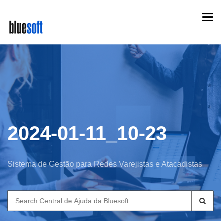
Skip
Togg
to
navi
main
content
2024-01-11_10-23
Sistema de Gestão para Redes Varejistas e Atacadistas
Search
for: