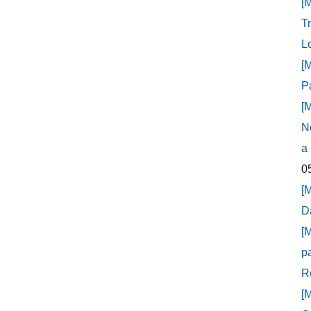
[
T
L
[
P
[
N
a
0
[
D
[
p
R
[