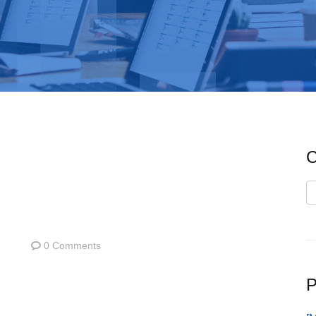
C
C
0 Comments
P