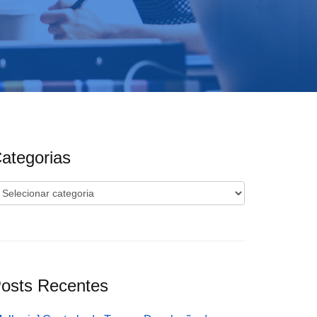
ategorias
ategorias
osts Recentes