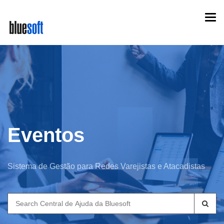
Skip
Togg
to
navi
main
content
Eventos
Sistema de Gestão para Redes Varejistas e Atacadistas
Search
for: