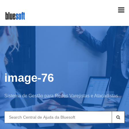
Skip
Togg
to
navi
main
content
image-76
Sistema de Gestão para Redes Varejistas e Atacadistas
Search
for: