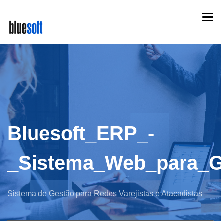
Skip
Togg
to
navi
main
content
Bluesoft_ERP_-
_Sistema_Web_para_G
Sistema de Gestão para Redes Varejistas e Atacadistas