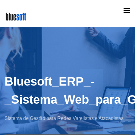
Skip
Togg
to
navi
main
content
Bluesoft_ERP_-
_Sistema_Web_para_G
Sistema de Gestão para Redes Varejistas e Atacadistas