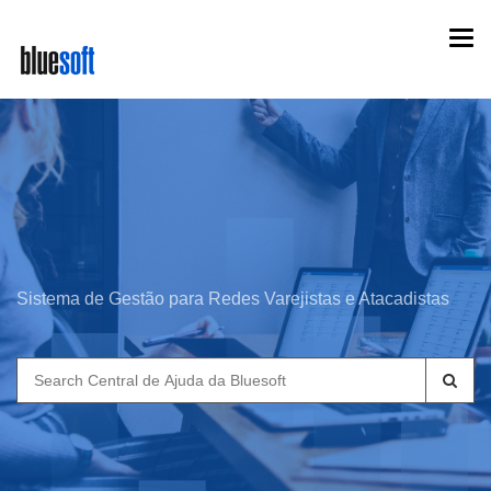
Skip
Togg
to
navi
main
content
Sistema de Gestão para Redes Varejistas e Atacadistas
Search
for: