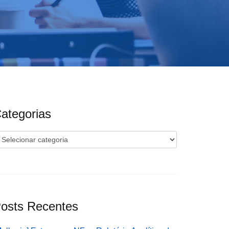
ategorias
ategorias
osts Recentes