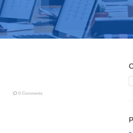
C
C
0 Comments
P