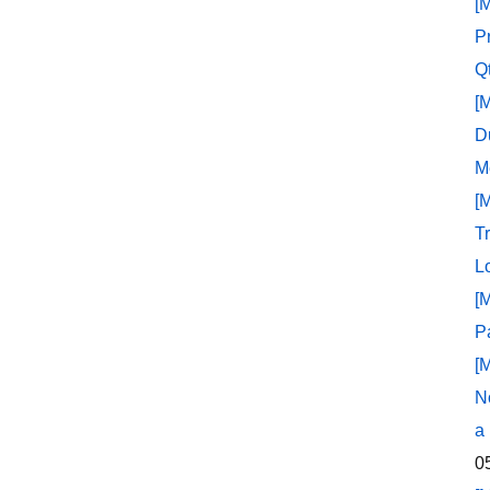
[
P
Q
[
D
M
[
T
L
[
P
[
N
a
0