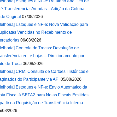
Melhoria] Estoques e NF-e: Relatório Analítico de
ré-Transferências/Vendas – Adição da Coluna
tde Original
07/08/2026
Melhoria] Estoques e NF-e: Nova Validação para
uplicatas Vencidas no Recebimento de
ercadorias
06/08/2026
Melhoria] Controle de Trocas: Devolução de
ransferência entre Lojas – Direcionamento por
ote de Troca
06/08/2026
Melhoria] CRM: Consulta de Cartões Históricos e
aginados do Participante via API
05/08/2026
Melhoria] Estoques e NF-e: Envio Automático da
ota Fiscal à SEFAZ para Notas Fiscais Emitidas
 partir da Requisição de Transferência Interna
5/08/2026