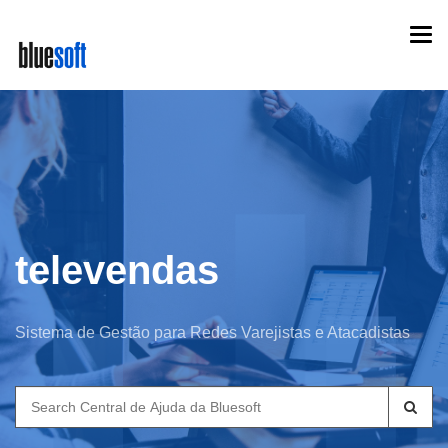
Skip
Togg
to
navi
main
content
televendas
Sistema de Gestão para Redes Varejistas e Atacadistas
Search
for: