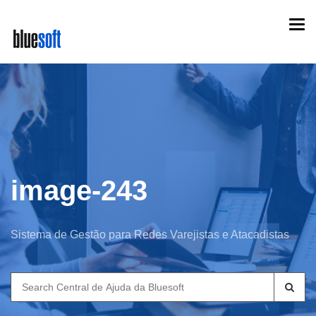
Skip
Togg
to
navi
main
content
image-243
Sistema de Gestão para Redes Varejistas e Atacadistas
Search
for: