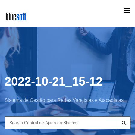
Skip
Togg
to
navi
main
content
2022-10-21_15-12
Sistema de Gestão para Redes Varejistas e Atacadistas
Search
for: