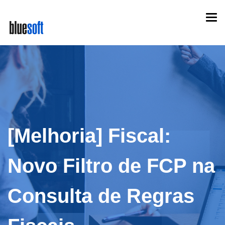
Skip
Togg
to
navi
main
content
[Melhoria] Fiscal:
Novo Filtro de FCP na
Consulta de Regras