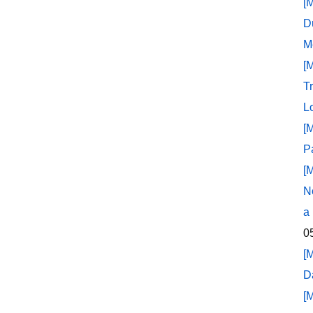
[
D
M
[
T
L
[
P
[
N
a
0
[
D
[