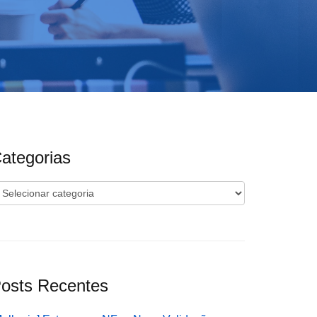
ategorias
ategorias
osts Recentes