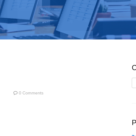
C
C
0 Comments
P