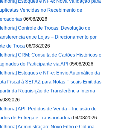
Melhoria] Estoques e NF-e: Nova Validação para
uplicatas Vencidas no Recebimento de
ercadorias
06/08/2026
Melhoria] Controle de Trocas: Devolução de
ransferência entre Lojas – Direcionamento por
ote de Troca
06/08/2026
Melhoria] CRM: Consulta de Cartões Históricos e
aginados do Participante via API
05/08/2026
Melhoria] Estoques e NF-e: Envio Automático da
ota Fiscal à SEFAZ para Notas Fiscais Emitidas
 partir da Requisição de Transferência Interna
5/08/2026
Melhoria] API: Pedidos de Venda – Inclusão de
ados de Entrega e Transportadora
04/08/2026
Melhoria] Administração: Novo Filtro e Coluna