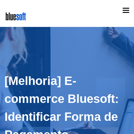
Skip
Togg
to
navi
main
content
[Melhoria] E-
commerce Bluesoft:
Identificar Forma de