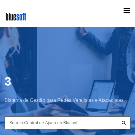
Skip
Togg
to
navi
main
content
3
Sistema de Gestão para Redes Varejistas e Atacadistas
Search
for: