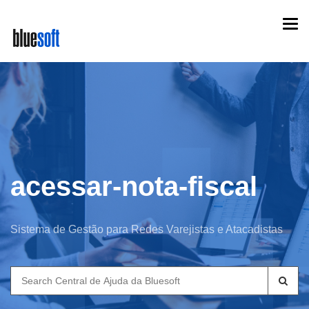
Skip
Togg
to
navi
main
content
acessar-nota-fiscal
Sistema de Gestão para Redes Varejistas e Atacadistas
Search
for: