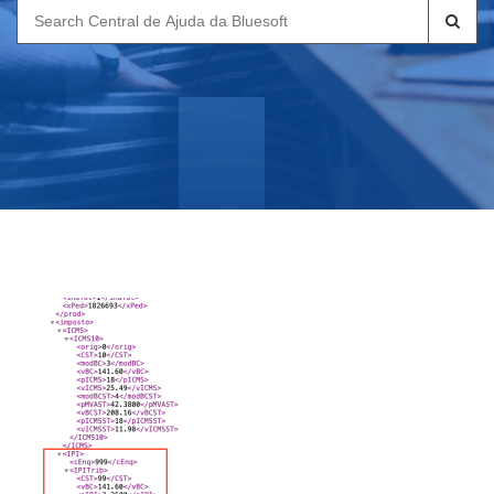
Search
for: