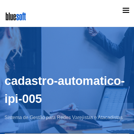
Skip
Togg
to
navi
main
content
cadastro-automatico-
ipi-005
Sistema de Gestão para Redes Varejistas e Atacadistas