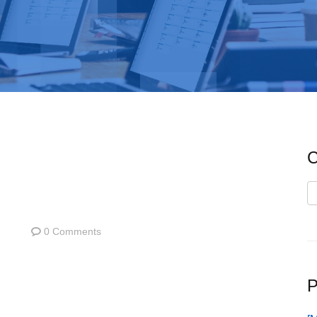
C
C
0 Comments
P