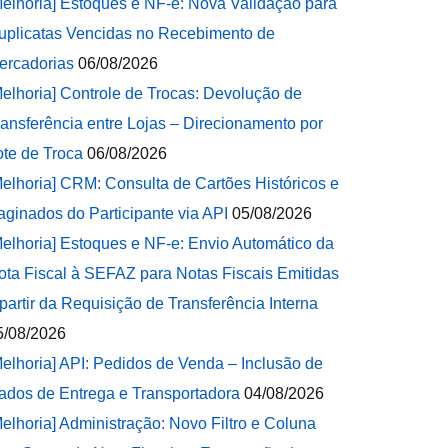
Melhoria] Estoques e NF-e: Nova Validação para
uplicatas Vencidas no Recebimento de
ercadorias
06/08/2026
Melhoria] Controle de Trocas: Devolução de
ransferência entre Lojas – Direcionamento por
ote de Troca
06/08/2026
Melhoria] CRM: Consulta de Cartões Históricos e
aginados do Participante via API
05/08/2026
Melhoria] Estoques e NF-e: Envio Automático da
ota Fiscal à SEFAZ para Notas Fiscais Emitidas
 partir da Requisição de Transferência Interna
5/08/2026
Melhoria] API: Pedidos de Venda – Inclusão de
ados de Entrega e Transportadora
04/08/2026
Melhoria] Administração: Novo Filtro e Coluna