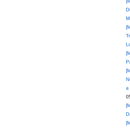
[
D
M
[
T
L
[
P
[
N
a
0
[
D
[