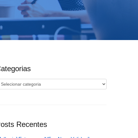
ategorias
ategorias
osts Recentes