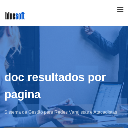
Skip
Togg
to
navi
main
content
doc resultados por
pagina
Sistema de Gestão para Redes Varejistas e Atacadistas