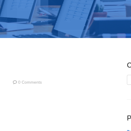
C
C
0 Comments
P