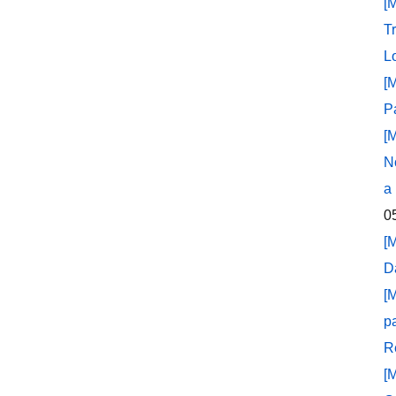
[
T
L
[
P
[
N
a
0
[
D
[
p
R
[