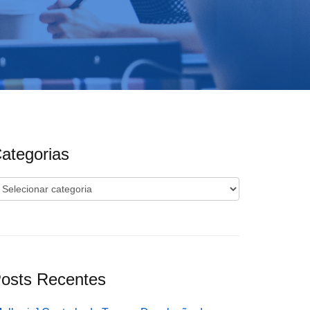
ategorias
ategorias
osts Recentes