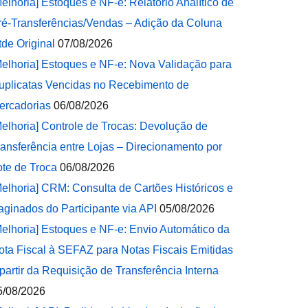
Melhoria] Estoques e NF-e: Relatório Analítico de
ré-Transferências/Vendas – Adição da Coluna
tde Original
07/08/2026
Melhoria] Estoques e NF-e: Nova Validação para
uplicatas Vencidas no Recebimento de
ercadorias
06/08/2026
Melhoria] Controle de Trocas: Devolução de
ransferência entre Lojas – Direcionamento por
ote de Troca
06/08/2026
Melhoria] CRM: Consulta de Cartões Históricos e
aginados do Participante via API
05/08/2026
Melhoria] Estoques e NF-e: Envio Automático da
ota Fiscal à SEFAZ para Notas Fiscais Emitidas
 partir da Requisição de Transferência Interna
5/08/2026