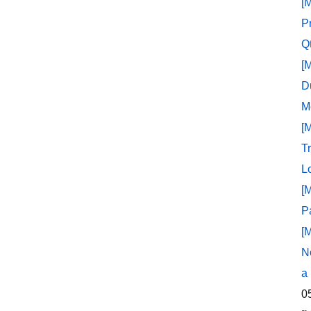
[
P
Q
[
D
M
[
T
L
[
P
[
N
a
0