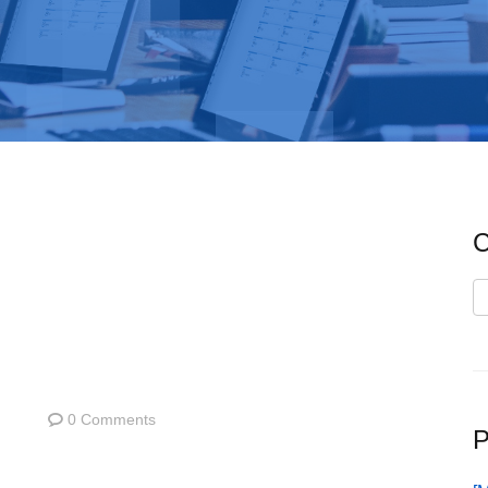
C
C
0 Comments
P