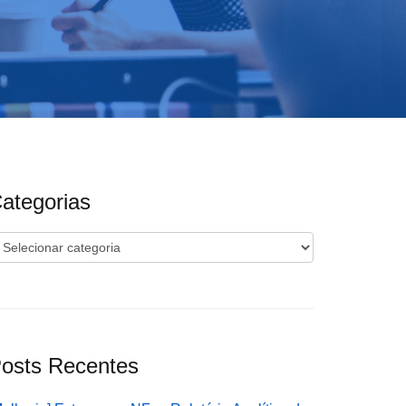
ategorias
ategorias
osts Recentes