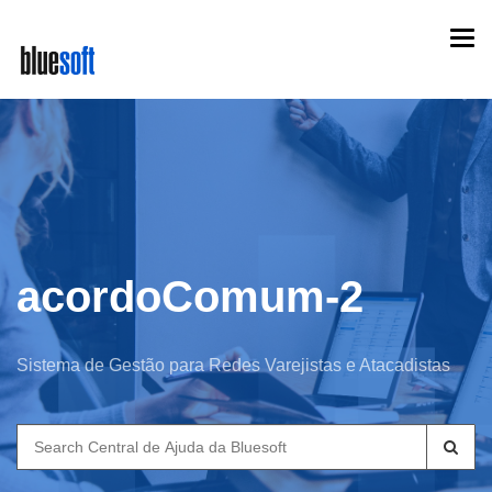
Skip
Togg
to
navi
main
content
acordoComum-2
Sistema de Gestão para Redes Varejistas e Atacadistas
Search
for: