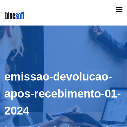
Skip
Togg
to
navi
main
content
emissao-devolucao-
apos-recebimento-01-
2024