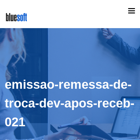
Skip
Togg
to
navi
main
content
emissao-remessa-de-
troca-dev-apos-receb-
021