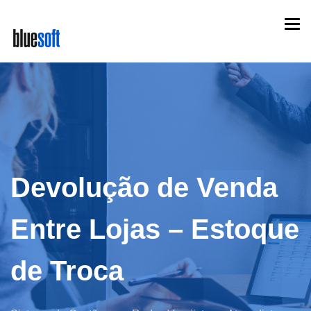
Skip
Togg
to
navi
main
content
Devolução de Venda
Entre Lojas – Estoque
de Troca