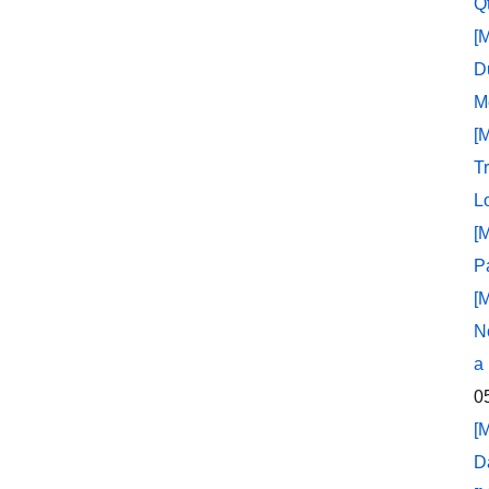
Q
[
D
M
[
T
L
[
P
[
N
a
0
[
D