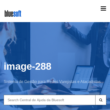
Skip
Togg
to
navi
main
content
image-288
Sistema de Gestão para Redes Varejistas e Atacadistas
Search
for: