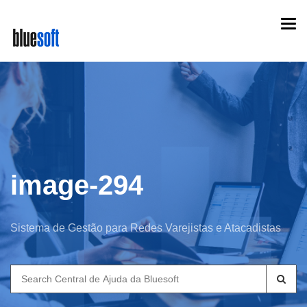
Skip
Togg
to
navi
main
content
image-294
Sistema de Gestão para Redes Varejistas e Atacadistas
Search
for: