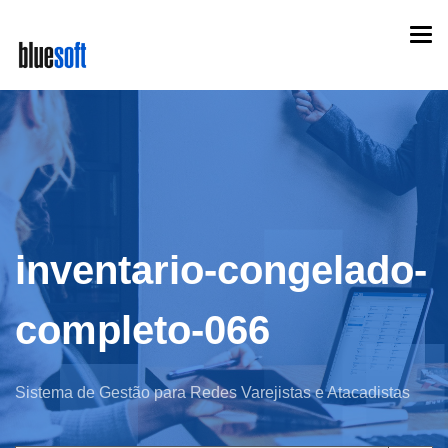
Skip
Togg
to
navi
main
content
inventario-congelado-
completo-066
Sistema de Gestão para Redes Varejistas e Atacadistas