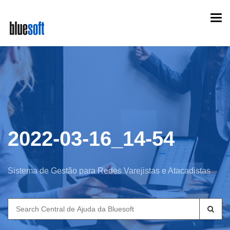
Skip
Togg
to
navi
main
content
2022-03-16_14-54
Sistema de Gestão para Redes Varejistas e Atacadistas
Search
for: