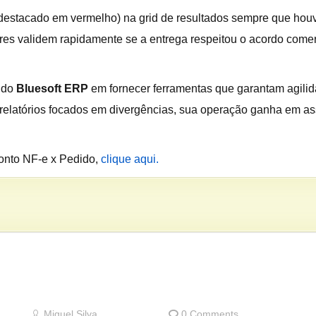
destacado em vermelho) na grid de resultados sempre que houv
ores validem rapidamente se a entrega respeitou o acordo come
 do
Bluesoft ERP
em fornecer ferramentas que garantam agili
 relatórios focados em divergências, sua operação ganha em ass
ronto NF-e x Pedido,
clique aqui.
Miguel Silva
0 Comments