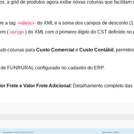
os, a grid de produtos agora exibe novas colunas que facilitam 
re a tag
do XML e a soma dos campos de desconto (1, 2
<vDesc>
em (
) do XML com o primeiro dígito do CST definido no
<orig>
sub-colunas para
Custo Comercial
e
Custo Contábil
, permiti
l de FUNRURAL configurado no cadastro do ERP.
lor Frete e Valor Frete Adicional:
Detalhamento completo das m