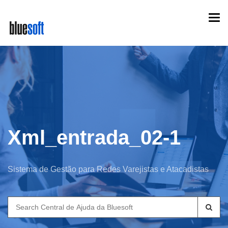
Skip
Togg
to
navi
main
content
Xml_entrada_02-1
Sistema de Gestão para Redes Varejistas e Atacadistas
Search
for: