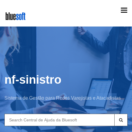
Skip
Togg
to
navi
main
content
nf-sinistro
Sistema de Gestão para Redes Varejistas e Atacadistas
Search
for: