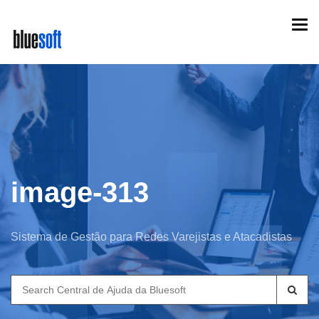
Skip
Togg
to
navi
main
content
image-313
Sistema de Gestão para Redes Varejistas e Atacadistas
Search
for: