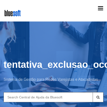
Skip
Togg
to
navi
main
content
tentativa_exclusao_oc
Sistema de Gestão para Redes Varejistas e Atacadistas
Search
for: